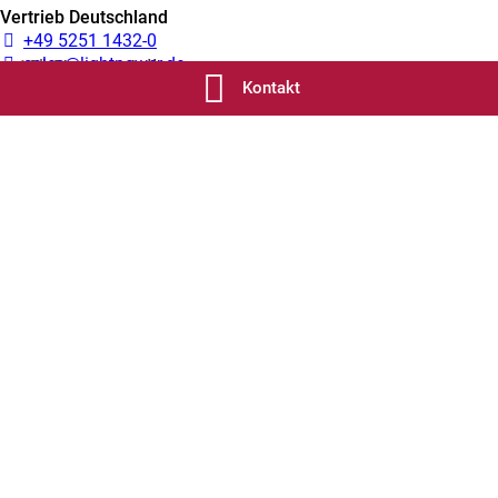
Komponenten, die nach strengsten Qualitätsmaßstäben
eingekauft werden.
Kontakt
19" Stromverteiler
Major bietet eine breite Palette von Stromverteilern, die im
Major Meisterbetrieb gefertigt werden. Alle Produkte zeichnen